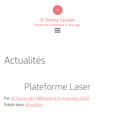
Dr Fanny Castain, médecin esthétique à Boulogne
Actualités
Médecine esthétique et anti-âge à Boulogne / Lille
sur Mer
Plateforme Laser
Par
Dr Fanny CASTAIN
Publié le
6 novembre 2020
Publié dans
Actualités